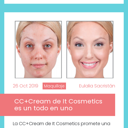
26 Oct 2019
Eulalia Sacristán
Maquillaje
CC+Cream de It Cosmetics
es un todo en uno
La CC+Cream de It Cosmetics promete una