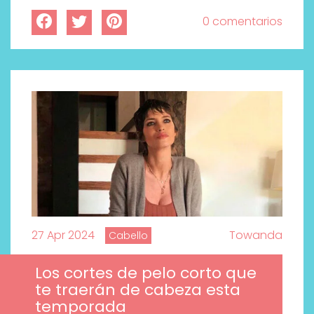
0 comentarios
27 Apr 2024
Towanda
Cabello
Los cortes de pelo corto que
te traerán de cabeza esta
temporada