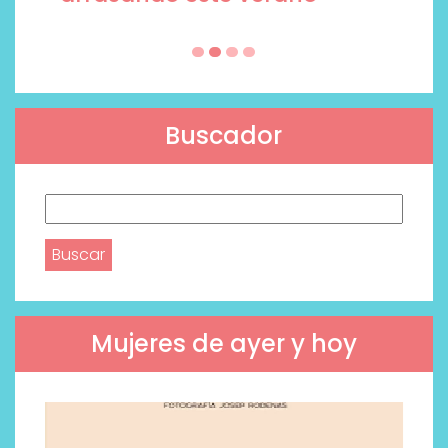
Buscador
Buscar:
Mujeres de ayer y hoy