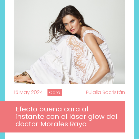
15 May 2024
Eulalia Sacristán
Cara
Efecto buena cara al
instante con el láser glow del
Descubre cómo la cosmética
doctor Morales Raya
profesional va desde las
cabinas a tu rutina diaria