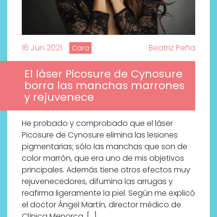
16 Jun 2021
Beatriz Peña
Cara
El láser Picosure de Cynosure
borra las manchas marrones
y rejuvenece
He probado y comprobado que el láser
Picosure de Cynosure elimina las lesiones
pigmentarias; sólo las manchas que son de
color marrón, que era uno de mis objetivos
Labeau Organic continúa
principales. Además tiene otros efectos muy
apostando por la cosmética
rejuvenecedores, difumina las arrugas y
del bienestar
reafirma ligeramente la piel. Según me explicó
el doctor Ángel Martín, director médico de
Clínica Menorca, […]