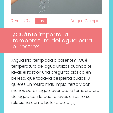
7 Aug 2021
Abigail Campos
Cara
¿Cuánto importa la
temperatura del agua para
el rostro?
¿Agua fría, templada o caliente? ¿Qué
temperatura del agua utilizas cuando te
lavas el rostro? Una pregunta clásica en
belleza, que todavía despierta dudas. Si
¿Qué revelan las zapatillas
quieres un rostro más limpio, terso y con
de Alexia Putellas para Nike
menos poros, sigue leyendo. La temperatura
sobre la nueva era del
del agua con la que te lavas el rostro se
objeto-artista?
relaciona con la belleza de la […]