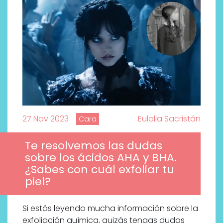
27 Nov 2023
Eulalia Sacristán
Cara
Te resolvemos las dudas
sobre los ácidos AHA y BHA.
¿Sabes con cuál exfoliar tu
piel?
Por qué los bálsamos de CBD
tópico se han convertido en
Si estás leyendo mucha información sobre la
uno de los productos de
exfoliación química, quizás tengas dudas