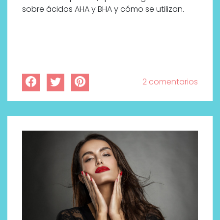
bienestar más buscados
sobre ácidos AHA y BHA y cómo se utilizan.
2 comentarios