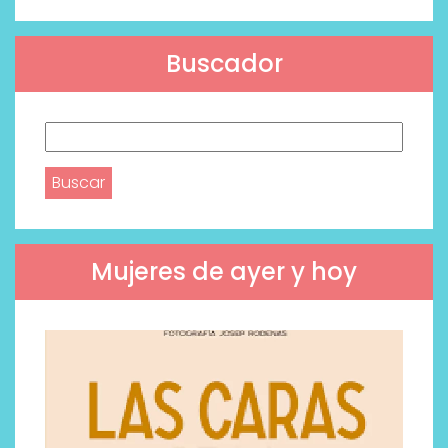
Buscador
Buscar:
Mujeres de ayer y hoy