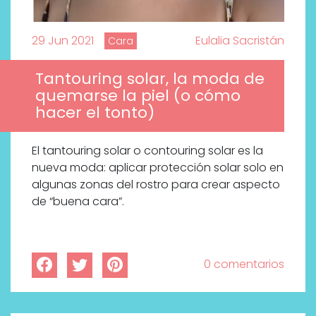
29 Jun 2021
Eulalia Sacristán
Cara
Tantouring solar, la moda de
quemarse la piel (o cómo
hacer el tonto)
El tantouring solar o contouring solar es la
nueva moda: aplicar protección solar solo en
algunas zonas del rostro para crear aspecto
de “buena cara”.
0 comentarios