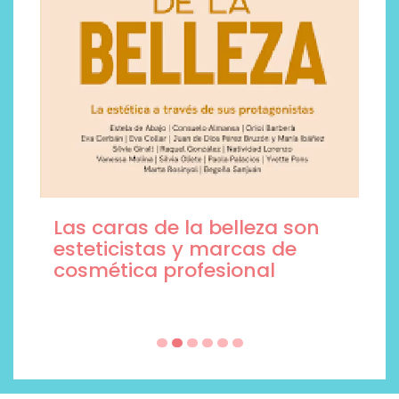
Ni princesas ni dragones:
tres libros escritos por
mujeres para regalar este
Sant Jordi