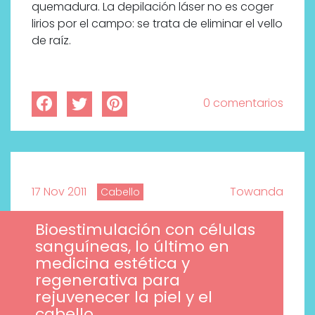
quemadura. La depilación láser no es coger
lirios por el campo: se trata de eliminar el vello
de raíz.
0 comentarios
17 Nov 2011
Towanda
Cabello
Bioestimulación con células
sanguíneas, lo último en
medicina estética y
regenerativa para
rejuvenecer la piel y el
cabello