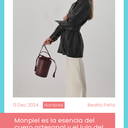
13 Dec 2024
Beatriz Peña
Hombres
Monpiel es la esencia del
cuero artesanal y el lujo del