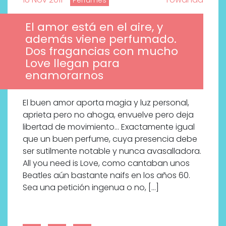
El amor está en el aire, y
además viene perfumado.
Dos fragancias con mucho
Love llegan para
enamorarnos
El buen amor aporta magia y luz personal,
aprieta pero no ahoga, envuelve pero deja
libertad de movimiento… Exactamente igual
que un buen perfume, cuya presencia debe
ser sutilmente notable y nunca avasalladora.
All you need is Love, como cantaban unos
Beatles aún bastante naifs en los años 60.
Sea una petición ingenua o no, […]