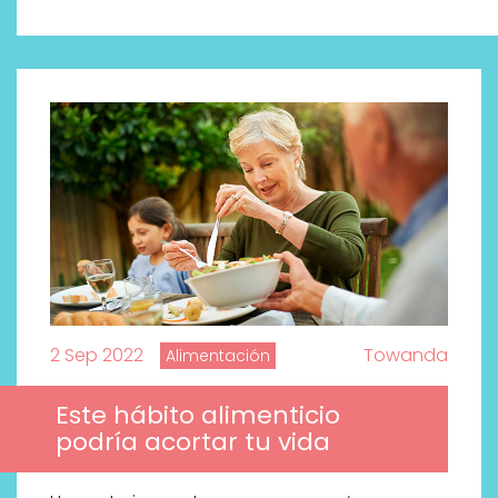
2 Sep 2022
Towanda
Alimentación
Este hábito alimenticio
Descubre cómo la cosmética
podría acortar tu vida
profesional va desde las
cabinas a tu rutina diaria