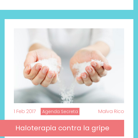
1 Feb 2017
Malva Rico
Agenda Secreta
Por qué los bálsamos de CBD
Haloterapia contra la gripe
tópico se han convertido en
uno de los productos de