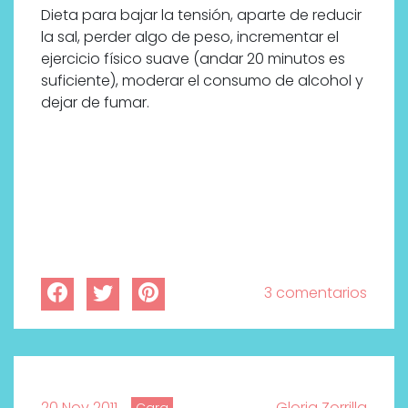
Dieta para bajar la tensión, aparte de reducir
la sal, perder algo de peso, incrementar el
ejercicio físico suave (andar 20 minutos es
suficiente), moderar el consumo de alcohol y
dejar de fumar.
3 comentarios
¿Qué revelan las zapatillas
de Alexia Putellas para Nike
sobre la nueva era del
objeto-artista?
20 Nov 2011
Gloria Zorrilla
Cara