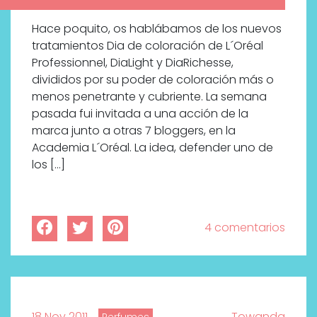
Hace poquito, os hablábamos de los nuevos
tratamientos Dia de coloración de L´Oréal
Professionnel, DiaLight y DiaRichesse,
divididos por su poder de coloración más o
menos penetrante y cubriente. La semana
pasada fui invitada a una acción de la
marca junto a otras 7 bloggers, en la
Academia L´Oréal. La idea, defender uno de
los […]
4 comentarios
Labeau Organic continúa
apostando por la cosmética
del bienestar
18 Nov 2011
Towanda
Perfumes