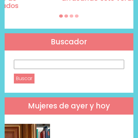
Buscador
Buscar:
Mujeres de ayer y hoy