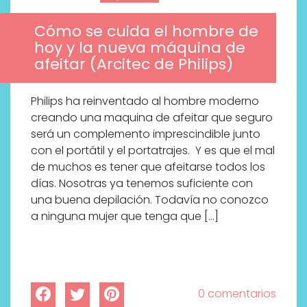
Cómo se cuida el hombre de
hoy y la nueva máquina de
afeitar (Arcitec de Philips)
Philips ha reinventado al hombre moderno
creando una maquina de afeitar que seguro
será un complemento imprescindible junto
con el portátil y el portatrajes. Y es que el mal
de muchos es tener que afeitarse todos los
días. Nosotras ya tenemos suficiente con
una buena depilación. Todavía no conozco
a ninguna mujer que tenga que […]
Por qué los bálsamos de CBD
tópico se han convertido en
0 comentarios
uno de los productos de