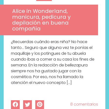
Alice in Wonderland,
manicura, pedicura y
depilación en buena
compañía
¿Recuerdas cuándo eras niña? No hace
tanto… Seguro que alguna vez te ponías el
maquillaje y los potingues de tu abuela
cuando ibas a comer a su casa los fines de
semana. En la redacción de bellezapura
siempre nos ha gustado jugar con la
cosmética. Por eso, nos ha llamado la
atención el nuevo concepto […]
Descubre cómo la cosmética
profesional va desde las
8 comentarios
cabinas a tu rutina diaria