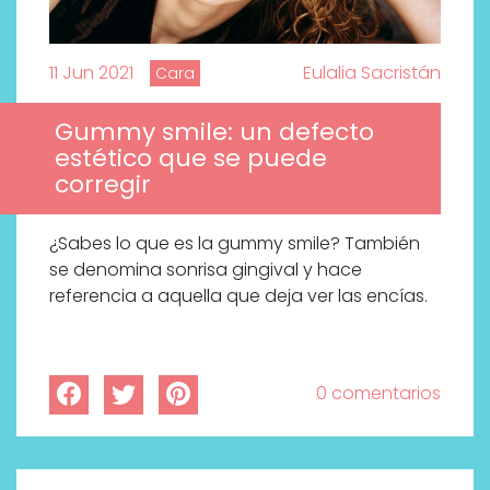
11 Jun 2021
Eulalia Sacristán
Cara
Gummy smile: un defecto
estético que se puede
corregir
¿Sabes lo que es la gummy smile? También
se denomina sonrisa gingival y hace
referencia a aquella que deja ver las encías.
0 comentarios