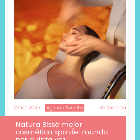
2 Oct 2025
Redaccion
Agenda Secreta
Natura Bissé mejor
cosmética spa del mundo
por quinta vez