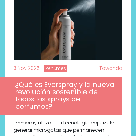
3 Nov 2025
Towanda
Perfumes
¿Qué es Everspray y la nueva
revolución sostenible de
todos los sprays de
perfumes?
Everspray utiliza una tecnología capaz de
generar microgotas que permanecen