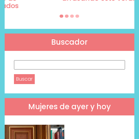
Buscador
Buscar:
Mujeres de ayer y hoy