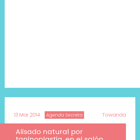
13 Mar 2014
Towanda
Agenda Secreta
Alisado natural por
taninoplastia, en el salón