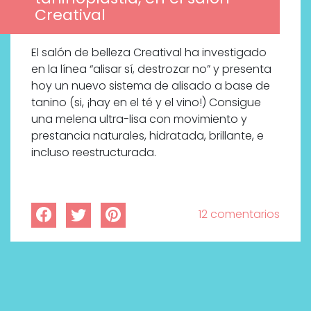
Creatival
El salón de belleza Creatival ha investigado
en la línea “alisar sí, destrozar no” y presenta
hoy un nuevo sistema de alisado a base de
tanino (si, ¡hay en el té y el vino!) Consigue
una melena ultra-lisa con movimiento y
prestancia naturales, hidratada, brillante, e
incluso reestructurada.
12 comentarios
Descubre cómo la cosmética
profesional va desde las
cabinas a tu rutina diaria