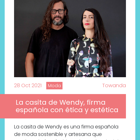
28 Oct 2021
Towanda
Moda
La casita de Wendy, firma
española con ética y estética
Por qué los bálsamos de CBD
La casita de Wendy es una firma española
tópico se han convertido en
de moda sostenible y artesana que
uno de los productos de