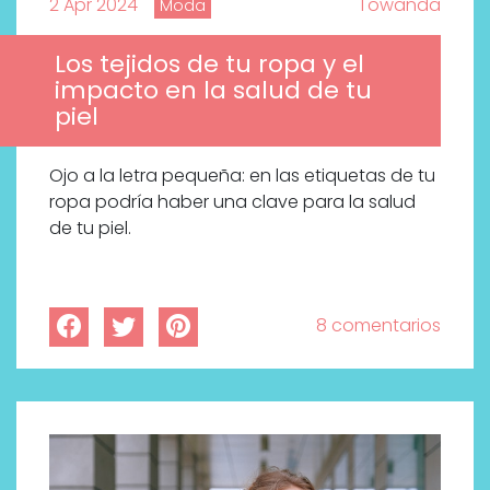
2 Apr 2024
Towanda
Moda
Los tejidos de tu ropa y el
impacto en la salud de tu
piel
Ojo a la letra pequeña: en las etiquetas de tu
ropa podría haber una clave para la salud
de tu piel.
8 comentarios