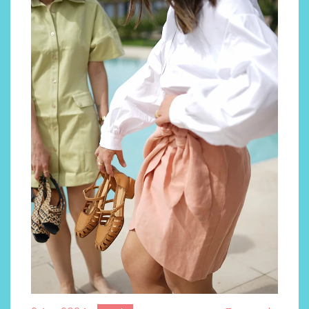
Descubre cómo la cosmética
profesional va desde las
cabinas a tu rutina diaria