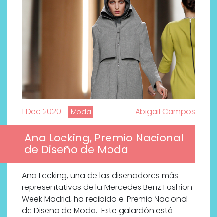
1 Dec 2020
Abigail Campos
Moda
Ana Locking, Premio Nacional
de Diseño de Moda
Labeau Organic continúa
apostando por la cosmética
Ana Locking, una de las diseñadoras más
del bienestar
representativas de la Mercedes Benz Fashion
Week Madrid, ha recibido el Premio Nacional
de Diseño de Moda. Este galardón está