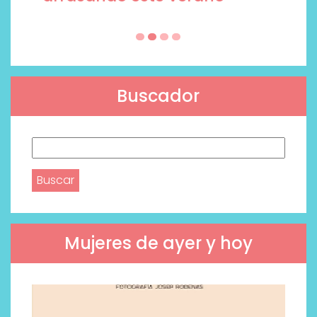
Buscador
Buscar:
Mujeres de ayer y hoy