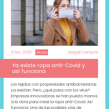
11 Dec 2020
Abigail Campos
Moda
Ya existe ropa anti-Covid y
así funciona
¿Qué revelan las zapatillas
Los tejidos con propiedades antibacterianas
de Alexia Putellas para Nike
ya existían. Pero, ¿qué pasa con los virus?
sobre la nueva era del
Empresas innovadoras se han puesto manos
objeto-artista?
a la obra para crear la ropa anti-Covid. Así
funciona. Una de las posibles vías de