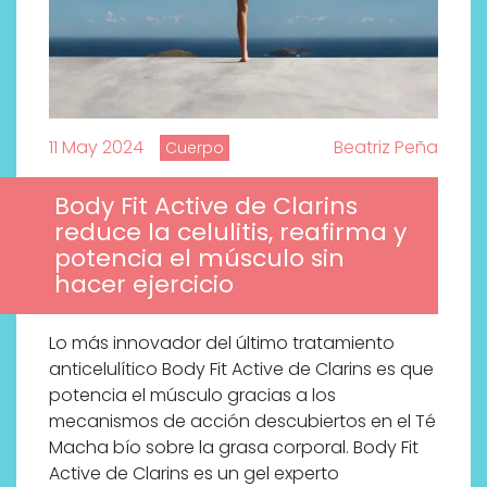
11 May 2024
Beatriz Peña
Cuerpo
Body Fit Active de Clarins
reduce la celulitis, reafirma y
potencia el músculo sin
hacer ejercicio
Lo más innovador del último tratamiento
anticelulítico Body Fit Active de Clarins es que
potencia el músculo gracias a los
mecanismos de acción descubiertos en el Té
Macha bío sobre la grasa corporal. Body Fit
Active de Clarins es un gel experto