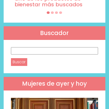
Buscador
Buscar:
Mujeres de ayer y hoy