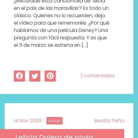
¿Recordáis esta cancioncilla de ‘Alicia
en el país de las maravillas’? Es todo un
clásico. Quienes no lo recuerden, dejo
el vídeo para que rememoréis. ¿Por qué
hablamos de una película Disney? Una
pregunta con fácil respuesta. Y es que
el 5 de marzo se estrena en […]
3 comentarios
14 Nov 2008
Beatriz Peña
Moda
Leticia Dolera de novia