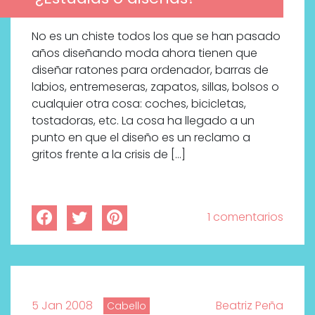
No es un chiste todos los que se han pasado
años diseñando moda ahora tienen que
diseñar ratones para ordenador, barras de
labios, entremeseras, zapatos, sillas, bolsos o
cualquier otra cosa: coches, bicicletas,
tostadoras, etc. La cosa ha llegado a un
punto en que el diseño es un reclamo a
gritos frente a la crisis de […]
1 comentarios
Descubre cómo la cosmética
profesional va desde las
5 Jan 2008
Beatriz Peña
Cabello
cabinas a tu rutina diaria