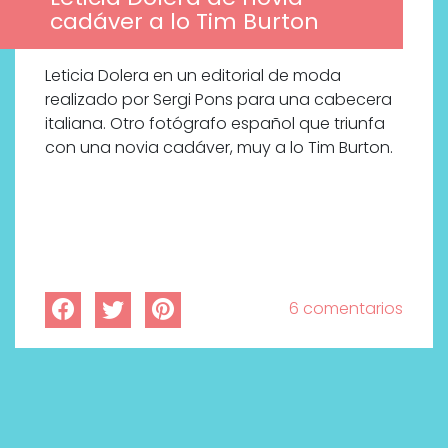
cadáver a lo Tim Burton
Leticia Dolera en un editorial de moda
realizado por Sergi Pons para una cabecera
italiana. Otro fotógrafo español que triunfa
con una novia cadáver, muy a lo Tim Burton.
6 comentarios
Por qué los bálsamos de CBD
tópico se han convertido en
uno de los productos de