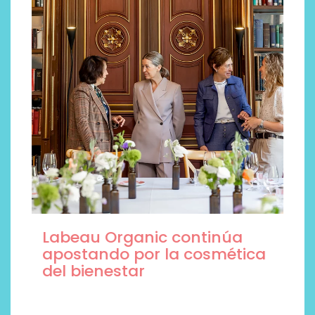
Las caras de la belleza son
esteticistas y marcas de
cosmética profesional