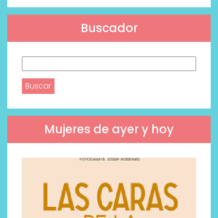
Buscador
Buscar:
Mujeres de ayer y hoy