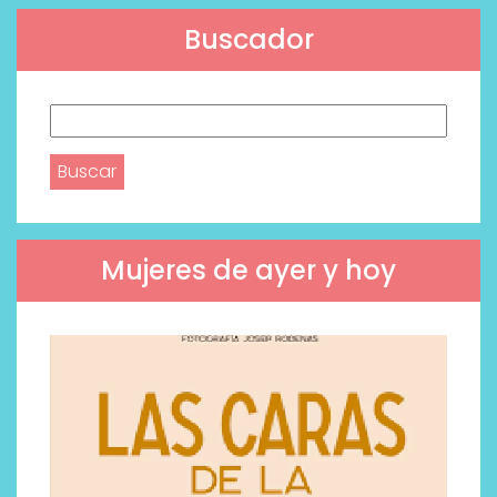
Buscador
Buscar:
Mujeres de ayer y hoy