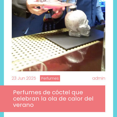
23 Jun 2025
admin
Perfumes
Perfumes de cóctel que
celebran la ola de calor del
verano