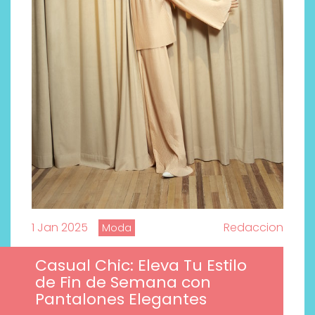
1 Jan 2025
Redaccion
Moda
¿Qué revelan las zapatillas
de Alexia Putellas para Nike
Casual Chic: Eleva Tu Estilo
sobre la nueva era del
de Fin de Semana con
objeto-artista?
Pantalones Elegantes