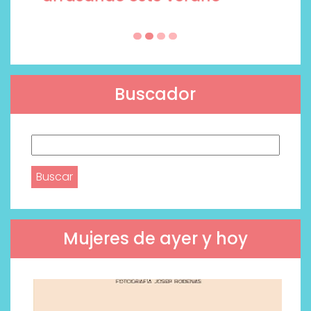
Buscador
Buscar:
Mujeres de ayer y hoy