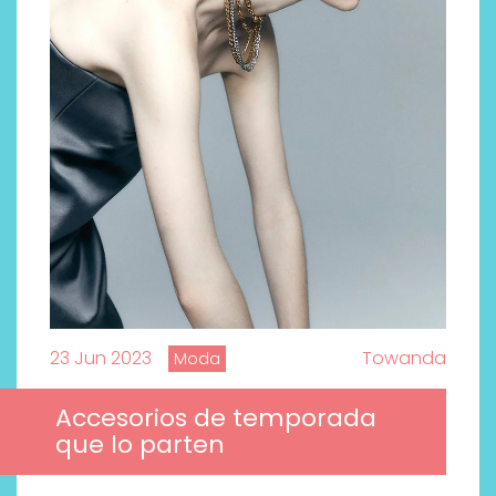
23 Jun 2023
Towanda
Moda
Labeau Organic continúa
apostando por la cosmética
Accesorios de temporada
del bienestar
que lo parten