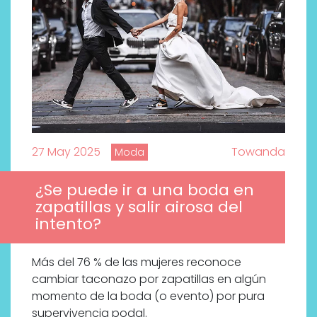
27 May 2025
Towanda
Moda
¿Se puede ir a una boda en
zapatillas y salir airosa del
intento?
Más del 76 % de las mujeres reconoce
Descubre cómo la cosmética
cambiar taconazo por zapatillas en algún
profesional va desde las
momento de la boda (o evento) por pura
cabinas a tu rutina diaria
supervivencia podal.