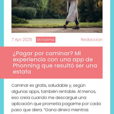
7 Apr 2025
Redaccion
En Forma
¿Pagar por caminar? Mi
experiencia con una app de
Phonning que resultó ser una
estafa
Caminar es gratis, saludable y, según
algunas apps, también rentable. Al menos,
eso creía cuando me descargué una
Por qué los bálsamos de CBD
aplicación que prometía pagarme por cada
tópico se han convertido en
paso que diera. “Gana dinero mientras
uno de los productos de