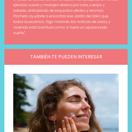
ejercicio suave y masajes diarios por cara, cuerpo y
cabello, disfrutando de exquisitos afeites y aromas.
Prometo ayudarte a encontrar ese Jardín del Edén que
todos buscamos. Sigo mirando las noticias de cerca, y
viviendo esta aventura como si fuera un apasionado
sueño".
TAMBIÉN TE PUEDEN INTERESAR